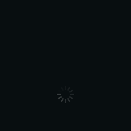
Privim cu entuziasm la începerea unui
proiect captivant.
Hai să vedem cum îți putem
crește afacerea
Programeză-te la telefon